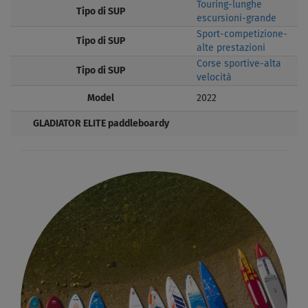
Touring-lunghe
Tipo di SUP
escursioni-grande
Sport-competizione-
Tipo di SUP
alte prestazioni
Corse sportive-alta
Tipo di SUP
velocità
Model
2022
GLADIATOR ELITE paddleboardy