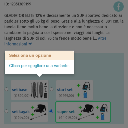
ID: 12351389199
GLADIATOR ELITE 12'6 è decisamente un SUP sportivo dedicato ai
paddler sotto gli 85 kg di peso. Grazie alla lunghezza di 381 cm, la
tavola tiene molto bene la direzione e non è necessario
cambiare la pagaiata così spesso nei viaggi più lunghi. La
larghezza di SUP di soli 76 cm fende molto bene l…
Altre
informazioni
Seleziona un opzione
Clicca per sgegliere una variante.
set base
start set
(
€ 820,00
)
(
€ 929,00
)
set kayak
super set
(
€ 944,00
)
(
€ 1 049,00
)