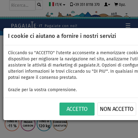
+39 351 8118 370
0pz.
IT/€
I cookie ci aiutano a fornire i nostri servizi
Home
>
SUP gonfiabili
>
SPORT
Cliccando su "ACCETTO" l'utente acconsente a memorizzare cooki
dispositivo per migliorare la navigazione nel sito, analizzarne l'uti
assistere le attività di marketing di pagaiate.it. Opzioni di configu
SUP GLADIATOR ELITE 12'6
ulteriori informazioni le trovi cliccando su "DI PIU'". In qualsiasi
potrai negare il consenso prestato.
Sport con pagaia carbon -
Grazie per la vostra comprensione.
SUP gonfiabile - opzione:
super set
ACCETTO
NON ACCETTO
FINO A
FINO A
PAGAIA
CONSEGNA
-11
%
120 kg
CARBON
GRATUITA