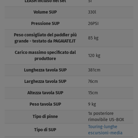
LEASH incluso nel set
Si
Volume SUP
330l
Pressione SUP
26PSI
Peso consigliato del paddler più
85 kg
grande - testato da PAGAIATE.IT
Carico massimo specificato dal
120 kg
produttore
Lunghezza tavola SUP
381cm
Larghezza tavola SUP
76cm
Altezza tavola SUP
15cm
Peso tavola SUP
9 kg
1x posteriore
Tipo di pinne
rimovibile US-BOX
Touring-lunghe
Tipo di SUP
escursioni-media