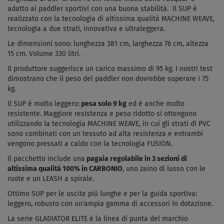
adatto ai paddler sportivi con una buona stabilità.
Il SUP è
realizzato con la tecnologia di altissima qualità
MACHINE WEAVE
,
tecnologia a due strati, innovativa e ultraleggera.
Le dimensioni sono: lunghezza 381 cm, larghezza 76 cm, altezza
15 cm. Volume 330 litri.
Il produttore suggerisce un carico massimo di 95 kg. I nostri test
dimostrano che il peso del paddler non dovrebbe
superare i 75
kg.
Il SUP è molto leggero:
pesa solo 9 kg
ed è anche molto
resistente. Maggiore resistenza e peso ridotto si ottengono
utilizzando la tecnologia MACHINE WEAVE, in cui gli strati di PVC
sono combinati con un tessuto ad alta resistenza e entrambi
vengono pressati a caldo con la tecnologia FUSION.
Il pacchetto include una
pagaia regolabile in 3 sezioni di
altissima qualità 100% in CARBONIO
, uno zaino di lusso con le
ruote e un LEASH a spirale.
Ottimo SUP per le uscite più lunghe e per la guida sportiva:
leggero, robusto con un'ampia gamma di accessori in dotazione.
La serie GLADIATOR ELITE è la linea di punta del marchio